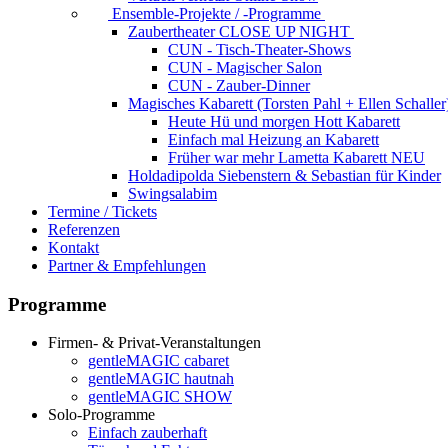
Ensemble-Projekte / -Programme
Zaubertheater CLOSE UP NIGHT
CUN - Tisch-Theater-Shows
CUN - Magischer Salon
CUN - Zauber-Dinner
Magisches Kabarett (Torsten Pahl + Ellen Schaller
Heute Hü und morgen Hott
Kabarett
Einfach mal Heizung an
Kabarett
Früher war mehr Lametta
Kabarett NEU
Holdadipolda Siebenstern & Sebastian
für Kinder
Swingsalabim
Termine / Tickets
Referenzen
Kontakt
Partner & Empfehlungen
Programme
Firmen- & Privat-Veranstaltungen
gentleMAGIC cabaret
gentleMAGIC hautnah
gentleMAGIC SHOW
Solo-Programme
Einfach zauberhaft