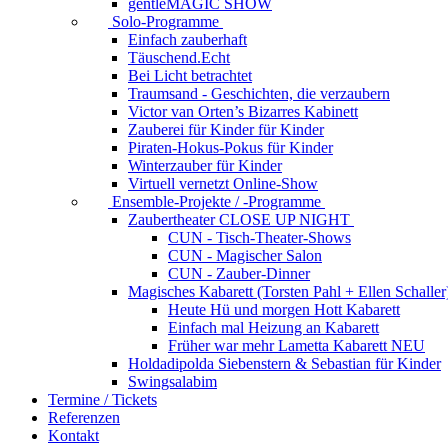
gentleMAGIC SHOW
Solo-Programme
Einfach zauberhaft
Täuschend.Echt
Bei Licht betrachtet
Traumsand - Geschichten, die verzaubern
Victor van Orten’s Bizarres Kabinett
Zauberei für Kinder
für Kinder
Piraten-Hokus-Pokus
für Kinder
Winterzauber
für Kinder
Virtuell vernetzt
Online-Show
Ensemble-Projekte / -Programme
Zaubertheater CLOSE UP NIGHT
CUN - Tisch-Theater-Shows
CUN - Magischer Salon
CUN - Zauber-Dinner
Magisches Kabarett (Torsten Pahl + Ellen Schaller
Heute Hü und morgen Hott
Kabarett
Einfach mal Heizung an
Kabarett
Früher war mehr Lametta
Kabarett NEU
Holdadipolda Siebenstern & Sebastian
für Kinder
Swingsalabim
Termine / Tickets
Referenzen
Kontakt