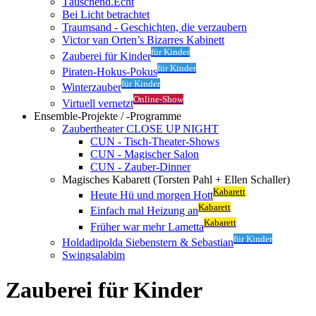
Täuschend.Echt
Bei Licht betrachtet
Traumsand - Geschichten, die verzaubern
Victor van Orten’s Bizarres Kabinett
für Kinder
Zauberei für Kinder
für Kinder
Piraten-Hokus-Pokus
für Kinder
Winterzauber
Online-Show
Virtuell vernetzt
Ensemble-Projekte / -Programme
Zaubertheater CLOSE UP NIGHT
CUN - Tisch-Theater-Shows
CUN - Magischer Salon
CUN - Zauber-Dinner
Magisches Kabarett (Torsten Pahl + Ellen Schaller)
Kabarett
Heute Hü und morgen Hott
Kabarett
Einfach mal Heizung an
Kabarett
Früher war mehr Lametta
für Kinder
Holdadipolda Siebenstern & Sebastian
Swingsalabim
Zauberei für Kinder