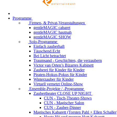
Programme
Firmen- & Privat-Veranstaltungen
gentleMAGIC cabaret
gentleMAGIC hautnah
gentleMAGIC SHOW
Solo-Programme
Einfach zauberhaft
Täuschend.Echt
Bei Licht betrachtet
Traumsand - Geschichten, die verzaubern
Victor van Orten’s Bizarres Kabinett
Zauberei für Kinder
für Kinder
Piraten-Hokus-Pokus
für Kinder
Winterzauber
für Kinder
Virtuell vernetzt
Online-Show
Ensemble-Projekte / -Programme
Zaubertheater CLOSE UP NIGHT
CUN - Tisch-Theater-Shows
CUN - Magischer Salon
CUN - Zauber-Dinner
Magisches Kabarett (Torsten Pahl + Ellen Schaller
Heute Hü und morgen Hott
Kabarett