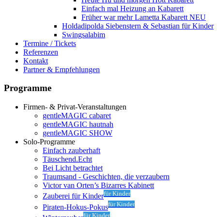
Einfach mal Heizung an
Kabarett
Früher war mehr Lametta
Kabarett NEU
Holdadipolda Siebenstern & Sebastian
für Kinder
Swingsalabim
Termine / Tickets
Referenzen
Kontakt
Partner & Empfehlungen
Programme
Firmen- & Privat-Veranstaltungen
gentleMAGIC cabaret
gentleMAGIC hautnah
gentleMAGIC SHOW
Solo-Programme
Einfach zauberhaft
Täuschend.Echt
Bei Licht betrachtet
Traumsand - Geschichten, die verzaubern
Victor van Orten’s Bizarres Kabinett
für Kinder
Zauberei für Kinder
für Kinder
Piraten-Hokus-Pokus
für Kinder