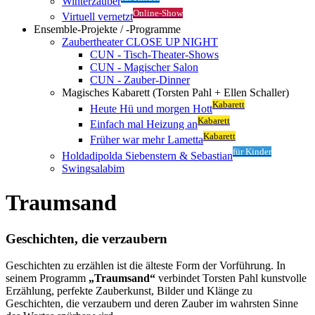
Winterzauber
Online-Show
Virtuell vernetzt
Ensemble-Projekte / -Programme
Zaubertheater CLOSE UP NIGHT
CUN - Tisch-Theater-Shows
CUN - Magischer Salon
CUN - Zauber-Dinner
Magisches Kabarett (Torsten Pahl + Ellen Schaller)
Kabarett
Heute Hü und morgen Hott
Kabarett
Einfach mal Heizung an
Kabarett
Früher war mehr Lametta
für Kinder
Holdadipolda Siebenstern & Sebastian
Swingsalabim
Traumsand
Geschichten, die verzaubern
Geschichten zu erzählen ist die älteste Form der Vorführung. In
seinem Programm
„Traumsand“
verbindet Torsten Pahl kunstvolle
Erzählung, perfekte Zauberkunst, Bilder und Klänge zu
Geschichten, die verzaubern und deren Zauber im wahrsten Sinne