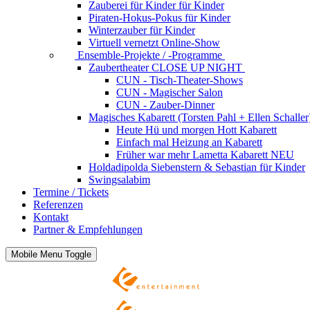
Zauberei für Kinder
für Kinder
Piraten-Hokus-Pokus
für Kinder
Winterzauber
für Kinder
Virtuell vernetzt
Online-Show
Ensemble-Projekte / -Programme
Zaubertheater CLOSE UP NIGHT
CUN - Tisch-Theater-Shows
CUN - Magischer Salon
CUN - Zauber-Dinner
Magisches Kabarett (Torsten Pahl + Ellen Schaller
Heute Hü und morgen Hott
Kabarett
Einfach mal Heizung an
Kabarett
Früher war mehr Lametta
Kabarett NEU
Holdadipolda Siebenstern & Sebastian
für Kinder
Swingsalabim
Termine / Tickets
Referenzen
Kontakt
Partner & Empfehlungen
Mobile Menu Toggle