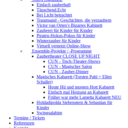
Einfach zauberhaft
Täuschend.Echt
Bei Licht betrachtet
Traumsand - Geschichten, die verzaubern
Victor van Orten’s Bizarres Kabinett
Zauberei für Kinder
für Kinder
Piraten-Hokus-Pokus
für Kinder
Winterzauber
für Kinder
Virtuell vernetzt
Online-Show
Ensemble-Projekte / -Programme
Zaubertheater CLOSE UP NIGHT
CUN - Tisch-Theater-Shows
CUN - Magischer Salon
CUN - Zauber-Dinner
Magisches Kabarett (Torsten Pahl + Ellen
Schaller)
Heute Hü und morgen Hott
Kabarett
Einfach mal Heizung an
Kabarett
Früher war mehr Lametta
Kabarett NEU
Holdadipolda Siebenstern & Sebastian
für
Kinder
Swingsalabim
Termine / Tickets
Referenzen