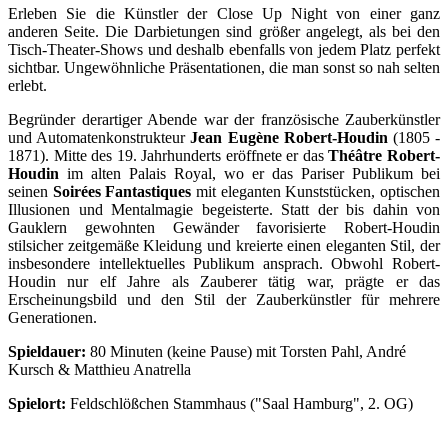
Erleben Sie die Künstler der Close Up Night von einer ganz
anderen Seite. Die Darbietungen sind größer angelegt, als bei den
Tisch-Theater-Shows und deshalb ebenfalls von jedem Platz perfekt
sichtbar. Ungewöhnliche Präsentationen, die man sonst so nah selten
erlebt.
Begründer derartiger Abende war der französische Zauberkünstler
und Automatenkonstrukteur
Jean Eugène Robert-Houdin
(1805 -
1871). Mitte des 19. Jahrhunderts eröffnete er das
Théâtre Robert-
Houdin
im alten Palais Royal, wo er das Pariser Publikum bei
seinen
Soirées Fantastiques
mit eleganten Kunststücken, optischen
Illusionen und Mentalmagie begeisterte. Statt der bis dahin von
Gauklern gewohnten Gewänder favorisierte Robert-Houdin
stilsicher zeitgemäße Kleidung und kreierte einen eleganten Stil, der
insbesondere intellektuelles Publikum ansprach. Obwohl Robert-
Houdin nur elf Jahre als Zauberer tätig war, prägte er das
Erscheinungsbild und den Stil der Zauberkünstler für mehrere
Generationen.
Spieldauer:
80 Minuten (keine Pause) mit Torsten Pahl, André
Kursch & Matthieu Anatrella
Spielort:
Feldschlößchen Stammhaus ("Saal Hamburg", 2. OG)