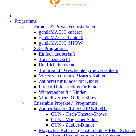
Programme
Firmen- & Privat-Veranstaltungen
gentleMAGIC cabaret
gentleMAGIC hautnah
gentleMAGIC SHOW
Solo-Programme
Einfach zauberhaft
Täuschend.Echt
Bei Licht betrachtet
Traumsand - Geschichten, die verzaubern
Victor van Orten’s Bizarres Kabinett
Zauberei für Kinder
für Kinder
Piraten-Hokus-Pokus
für Kinder
Winterzauber
für Kinder
Virtuell vernetzt
Online-Show
Ensemble-Projekte / -Programme
Zaubertheater CLOSE UP NIGHT
CUN - Tisch-Theater-Shows
CUN - Magischer Salon
CUN - Zauber-Dinner
Magisches Kabarett (Torsten Pahl + Ellen Schaller
Heute Hü und morgen Hott
Kabarett