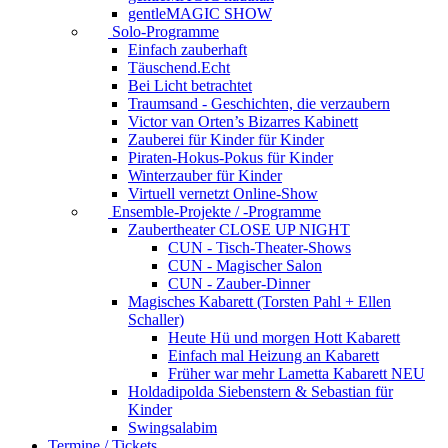
gentleMAGIC SHOW
Solo-Programme
Einfach zauberhaft
Täuschend.Echt
Bei Licht betrachtet
Traumsand - Geschichten, die verzaubern
Victor van Orten’s Bizarres Kabinett
Zauberei für Kinder
für Kinder
Piraten-Hokus-Pokus
für Kinder
Winterzauber
für Kinder
Virtuell vernetzt
Online-Show
Ensemble-Projekte / -Programme
Zaubertheater CLOSE UP NIGHT
CUN - Tisch-Theater-Shows
CUN - Magischer Salon
CUN - Zauber-Dinner
Magisches Kabarett (Torsten Pahl + Ellen
Schaller)
Heute Hü und morgen Hott
Kabarett
Einfach mal Heizung an
Kabarett
Früher war mehr Lametta
Kabarett NEU
Holdadipolda Siebenstern & Sebastian
für
Kinder
Swingsalabim
Termine / Tickets