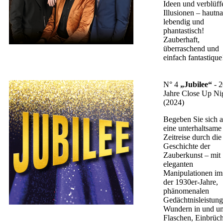
Ideen und verblüff
Illusionen – hautna
lebendig und
phantastisch!
Zauberhaft,
überraschend und
einfach fantastique
N° 4
„
Jubilee
“
- 
Jahre Close Up Ni
(2024)
Begeben Sie sich a
eine unterhaltsame
Zeitreise durch die
Geschichte der
Zauberkunst – mit
eleganten
Manipulationen im 
der 1930er-Jahre,
phänomenalen
Gedächtnisleistung
Wundern in und u
Flaschen, Einbrüch