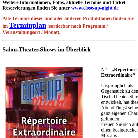
Weitere Informationen, Fotos, aktuelle Termine und Ticket-
Reservierungen finden Sie unter
www.close-up-night.de
Alle Termine dieser und aller anderen Produktionen finden Sie
Terminplan
im
(sortierbar nach Programm /
Veranstaltungsort / Monat)
.
Salon-Theater-Shows im Überblick
N° 1
„Répertoire
Extraordinaire“
Ursprünglich als
Gegenstück zu de
Tisch-Theater-Sh
entwickelt, hat die
Abend längst sein
ganz eigenen Char
gefunden.
Freuen Sie sich au
einen beeindrucke
Mix aus