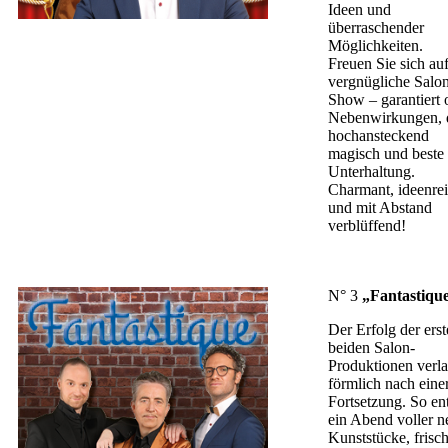
Ideen und
überraschender
Möglichkeiten.
Freuen Sie sich auf
vergnügliche Salo
Show – garantiert
Nebenwirkungen, 
hochansteckend
magisch und beste
Unterhaltung.
Charmant, ideenre
und mit Abstand
verblüffend!
N° 3
„
Fantastiqu
Der Erfolg der ers
beiden Salon-
Produktionen verl
förmlich nach eine
Fortsetzung. So en
ein Abend voller n
Kunststücke, frisc