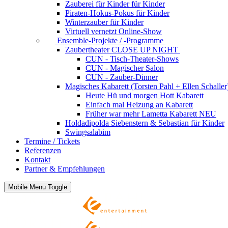
Zauberei für Kinder
für Kinder
Piraten-Hokus-Pokus
für Kinder
Winterzauber
für Kinder
Virtuell vernetzt
Online-Show
Ensemble-Projekte / -Programme
Zaubertheater CLOSE UP NIGHT
CUN - Tisch-Theater-Shows
CUN - Magischer Salon
CUN - Zauber-Dinner
Magisches Kabarett (Torsten Pahl + Ellen Schaller
Heute Hü und morgen Hott
Kabarett
Einfach mal Heizung an
Kabarett
Früher war mehr Lametta
Kabarett NEU
Holdadipolda Siebenstern & Sebastian
für Kinder
Swingsalabim
Termine / Tickets
Referenzen
Kontakt
Partner & Empfehlungen
Mobile Menu Toggle