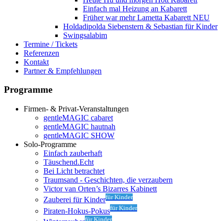
Einfach mal Heizung an
Kabarett
Früher war mehr Lametta
Kabarett NEU
Holdadipolda Siebenstern & Sebastian
für Kinder
Swingsalabim
Termine / Tickets
Referenzen
Kontakt
Partner & Empfehlungen
Programme
Firmen- & Privat-Veranstaltungen
gentleMAGIC cabaret
gentleMAGIC hautnah
gentleMAGIC SHOW
Solo-Programme
Einfach zauberhaft
Täuschend.Echt
Bei Licht betrachtet
Traumsand - Geschichten, die verzaubern
Victor van Orten’s Bizarres Kabinett
für Kinder
Zauberei für Kinder
für Kinder
Piraten-Hokus-Pokus
für Kinder