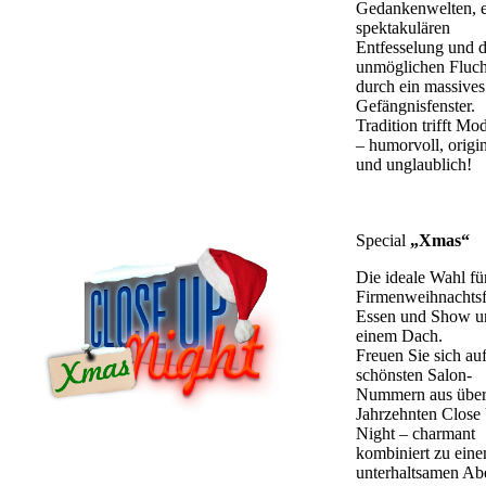
Gedankenwelten, e
spektakulären
Entfesselung und d
unmöglichen Fluch
durch ein massives
Gefängnisfenster.
Tradition trifft Mo
– humorvoll, origin
und unglaublich!
Special
„Xmas“
Die ideale Wahl fü
Firmenweihnachtsf
Essen und Show u
einem Dach.
Freuen Sie sich auf
schönsten Salon-
Nummern aus über
Jahrzehnten Close
Night – charmant
kombiniert zu ein
unterhaltsamen Ab