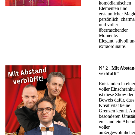
komödiantischen
Elementen und
erstaunlicher Magi
persönlich, charma
und voller
überraschender
Momente.
Elegant, stilvoll un
extraordinaire!
N° 2
„Mit Abstan
verblüfft“
Entstanden in einer
voller Einschränk
ist diese Show der 
Beweis dafür, dass
Kreativität keine
Grenzen kennt. Au
besonderen Umstä
entstand ein Aben
voller
außergewöhnliche