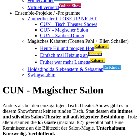
Winterzauber
Online-Show
Virtuell vernetzt
Ensemble-Projekte / -Programme
Zaubertheater CLOSE UP NIGHT
CUN - Tisch-Theater-Shows
CUN - Magischer Salon
CUN - Zauber-Dinner
Magisches Kabarett (Torsten Pahl + Ellen Schaller)
Kabarett
Heute Hü und morgen Hott
Kabarett
Einfach mal Heizung an
Kabarett
Früher war mehr Lametta
für Kinder
Holdadipolda Siebenstern & Sebastian
Swingsalabim
CUN - Magischer Salon
Anders als bei den einzigartigen Tisch-Theater-Shows gibt es in
diesem Showformat keinen runden Tisch. Statt dessen
ein intimes
und stilvolles Salon-Theater mit aufsteigender Bestuhlung
. Trotz
allem staunen die
65 Gäste
(maximal 82)
gewohnt nah! Eine
Reminiszenz an die Blütezeit der Salon-Magie.
Unterhaltsam.
Kurzweilig. Verblüffend.