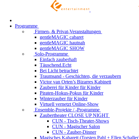
Programme
Firmen- & Privat-Veranstaltungen
gentleMAGIC cabaret
gentleMAGIC hautnah
gentleMAGIC SHOW
Solo-Programme
Einfach zauberhaft
Täuschend.Echt
Bei Licht betrachtet
Traumsand - Geschichten, die verzaubern
Victor van Orten’s Bizarres Kabinett
Zauberei für Kinder
für Kinder
Piraten-Hokus-Pokus
für Kinder
Winterzauber
für Kinder
Virtuell vernetzt
Online-Show
Ensemble-Projekte / -Programme
Zaubertheater CLOSE UP NIGHT
CUN - Tisch-Theater-Shows
CUN - Magischer Salon
CUN - Zauber-Dinner
Magisches Kabarett (Torsten Pahl + Ellen Schaller