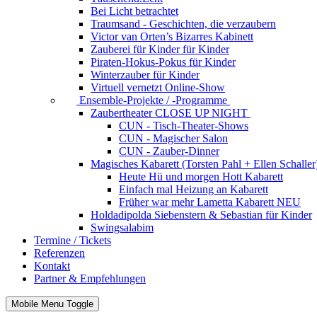
Bei Licht betrachtet
Traumsand - Geschichten, die verzaubern
Victor van Orten’s Bizarres Kabinett
Zauberei für Kinder
für Kinder
Piraten-Hokus-Pokus
für Kinder
Winterzauber
für Kinder
Virtuell vernetzt
Online-Show
Ensemble-Projekte / -Programme
Zaubertheater CLOSE UP NIGHT
CUN - Tisch-Theater-Shows
CUN - Magischer Salon
CUN - Zauber-Dinner
Magisches Kabarett (Torsten Pahl + Ellen Schaller
Heute Hü und morgen Hott
Kabarett
Einfach mal Heizung an
Kabarett
Früher war mehr Lametta
Kabarett NEU
Holdadipolda Siebenstern & Sebastian
für Kinder
Swingsalabim
Termine / Tickets
Referenzen
Kontakt
Partner & Empfehlungen
Mobile Menu Toggle