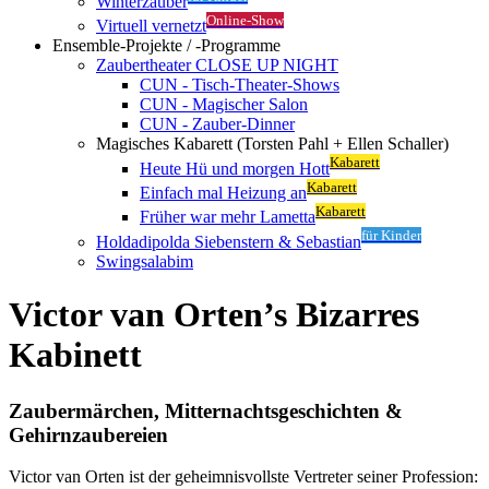
Winterzauber
Online-Show
Virtuell vernetzt
Ensemble-Projekte / -Programme
Zaubertheater CLOSE UP NIGHT
CUN - Tisch-Theater-Shows
CUN - Magischer Salon
CUN - Zauber-Dinner
Magisches Kabarett (Torsten Pahl + Ellen Schaller)
Kabarett
Heute Hü und morgen Hott
Kabarett
Einfach mal Heizung an
Kabarett
Früher war mehr Lametta
für Kinder
Holdadipolda Siebenstern & Sebastian
Swingsalabim
Victor van Orten’s Bizarres
Kabinett
Zaubermärchen, Mitternachtsgeschichten &
Gehirnzaubereien
Victor van Orten ist der geheimnisvollste Vertreter seiner Profession: