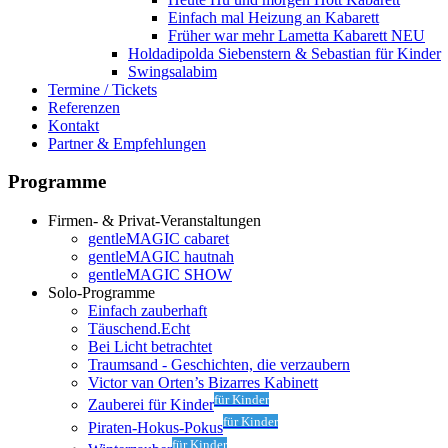
Einfach mal Heizung an
Kabarett
Früher war mehr Lametta
Kabarett NEU
Holdadipolda Siebenstern & Sebastian
für Kinder
Swingsalabim
Termine / Tickets
Referenzen
Kontakt
Partner & Empfehlungen
Programme
Firmen- & Privat-Veranstaltungen
gentleMAGIC cabaret
gentleMAGIC hautnah
gentleMAGIC SHOW
Solo-Programme
Einfach zauberhaft
Täuschend.Echt
Bei Licht betrachtet
Traumsand - Geschichten, die verzaubern
Victor van Orten’s Bizarres Kabinett
für Kinder
Zauberei für Kinder
für Kinder
Piraten-Hokus-Pokus
für Kinder