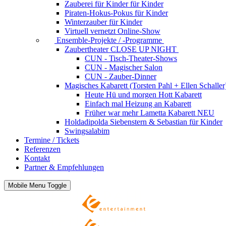
Zauberei für Kinder
für Kinder
Piraten-Hokus-Pokus
für Kinder
Winterzauber
für Kinder
Virtuell vernetzt
Online-Show
Ensemble-Projekte / -Programme
Zaubertheater CLOSE UP NIGHT
CUN - Tisch-Theater-Shows
CUN - Magischer Salon
CUN - Zauber-Dinner
Magisches Kabarett (Torsten Pahl + Ellen Schaller
Heute Hü und morgen Hott
Kabarett
Einfach mal Heizung an
Kabarett
Früher war mehr Lametta
Kabarett NEU
Holdadipolda Siebenstern & Sebastian
für Kinder
Swingsalabim
Termine / Tickets
Referenzen
Kontakt
Partner & Empfehlungen
Mobile Menu Toggle