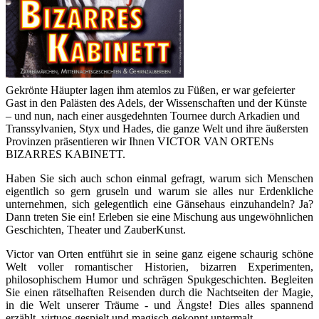
Gekrönte Häupter lagen ihm atemlos zu Füßen, er war gefeierter
Gast in den Palästen des Adels, der Wissenschaften und der Künste
– und nun, nach einer ausgedehnten Tournee durch Arkadien und
Transsylvanien, Styx und Hades, die ganze Welt und ihre äußersten
Provinzen präsentieren wir Ihnen VICTOR VAN ORTENs
BIZARRES KABINETT.
Haben Sie sich auch schon einmal gefragt, warum sich Menschen
eigentlich so gern gruseln und warum sie alles nur Erdenkliche
unternehmen, sich gelegentlich eine Gänsehaus einzuhandeln? Ja?
Dann treten Sie ein! Erleben sie eine Mischung aus ungewöhnlichen
Geschichten, Theater und ZauberKunst.
Victor van Orten entführt sie in seine ganz eigene schaurig schöne
Welt voller romantischer Historien, bizarren Experimenten,
philosophischem Humor und schrägen Spukgeschichten. Begleiten
Sie einen rätselhaften Reisenden durch die Nachtseiten der Magie,
in die Welt unserer Träume - und Ängste! Dies alles spannend
erzählt, virtuos gespielt und magisch gekonnt untermalt.