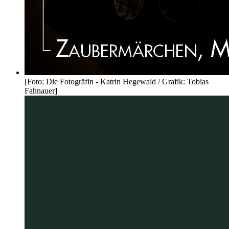
[Foto: Die Fotogräfin - Katrin Hegewald / Grafik: Tobias
Fahnauer]