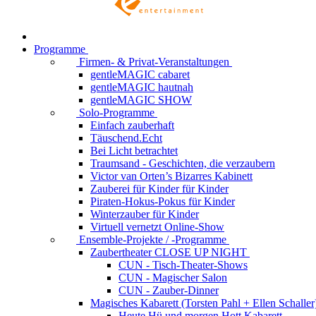
Programme
Firmen- & Privat-Veranstaltungen
gentleMAGIC cabaret
gentleMAGIC hautnah
gentleMAGIC SHOW
Solo-Programme
Einfach zauberhaft
Täuschend.Echt
Bei Licht betrachtet
Traumsand - Geschichten, die verzaubern
Victor van Orten’s Bizarres Kabinett
Zauberei für Kinder
für Kinder
Piraten-Hokus-Pokus
für Kinder
Winterzauber
für Kinder
Virtuell vernetzt
Online-Show
Ensemble-Projekte / -Programme
Zaubertheater CLOSE UP NIGHT
CUN - Tisch-Theater-Shows
CUN - Magischer Salon
CUN - Zauber-Dinner
Magisches Kabarett (Torsten Pahl + Ellen Schaller
Heute Hü und morgen Hott
Kabarett