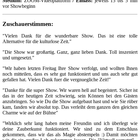
Medium:
ZOOM-Videoplattform
/ Einlass:
jeweils 15 bis 5 min
vor Showbeginn
Zuschauerstimmen:
"Vielen Dank für die wunderbare Show. Das ist eine tolle
Alternative für die kulturlose Zeit."
"Die Show war großartig. Ganz, ganz lieben Dank. Toll inszeniert
und umgesetzt."
"Wir haben letzten Freitag Ihre Show verfolgt, und wollten Ihnen
noch mitteilen, dass es sehr gut funktioniert und uns auch sehr gut
gefallen hat. Vielen Dank fuer die vergnuegliche Zeit!"
"Danke für die super Show. Wir waren hell auf begeistert. Sicher ist
das in der heutigen Zeit schwierig, sein Können bei den Gästen
anzubringen. So wie Du die Show aufgebaut hast und wie Sie rüber
kam, fanden wir absolut top. Das verleiht dem ganzen den gleichen
Charme wie auf der Bühne"
"Wirklich sehr lang haben meine Freundin und ich überlegt wie
deine Zauberkunst funktioniert. Wir sind zu dem Entschluss
gekommen, dass wir das als Magie abstempeln :) Damit möchten