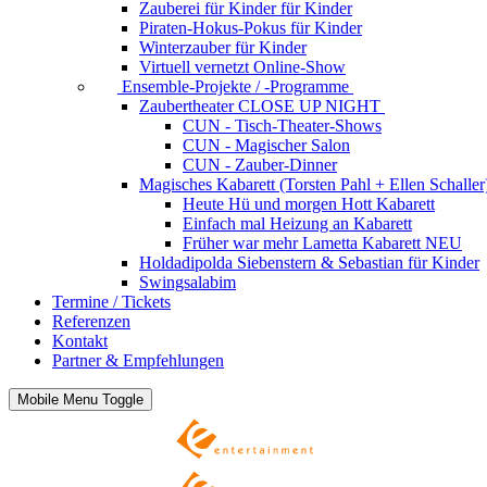
Zauberei für Kinder
für Kinder
Piraten-Hokus-Pokus
für Kinder
Winterzauber
für Kinder
Virtuell vernetzt
Online-Show
Ensemble-Projekte / -Programme
Zaubertheater CLOSE UP NIGHT
CUN - Tisch-Theater-Shows
CUN - Magischer Salon
CUN - Zauber-Dinner
Magisches Kabarett (Torsten Pahl + Ellen Schaller
Heute Hü und morgen Hott
Kabarett
Einfach mal Heizung an
Kabarett
Früher war mehr Lametta
Kabarett NEU
Holdadipolda Siebenstern & Sebastian
für Kinder
Swingsalabim
Termine / Tickets
Referenzen
Kontakt
Partner & Empfehlungen
Mobile Menu Toggle