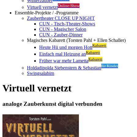
Winterzauber
Online-Show
Virtuell vernetzt
Ensemble-Projekte / -Programme
Zaubertheater CLOSE UP NIGHT
CUN - Tisch-Theater-Shows
CUN - Magischer Salon
CUN - Zauber-Dinner
Magisches Kabarett (Torsten Pahl + Ellen Schaller)
Kabarett
Heute Hü und morgen Hott
Kabarett
Einfach mal Heizung an
Kabarett
Früher war mehr Lametta
für Kinder
Holdadipolda Siebenstern & Sebastian
Swingsalabim
Virtuell vernetzt
analoge Zauberkunst digital verbunden