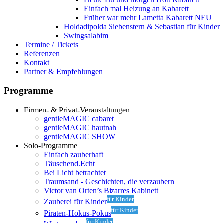
Einfach mal Heizung an
Kabarett
Früher war mehr Lametta
Kabarett NEU
Holdadipolda Siebenstern & Sebastian
für Kinder
Swingsalabim
Termine / Tickets
Referenzen
Kontakt
Partner & Empfehlungen
Programme
Firmen- & Privat-Veranstaltungen
gentleMAGIC cabaret
gentleMAGIC hautnah
gentleMAGIC SHOW
Solo-Programme
Einfach zauberhaft
Täuschend.Echt
Bei Licht betrachtet
Traumsand - Geschichten, die verzaubern
Victor van Orten’s Bizarres Kabinett
für Kinder
Zauberei für Kinder
für Kinder
Piraten-Hokus-Pokus
für Kinder