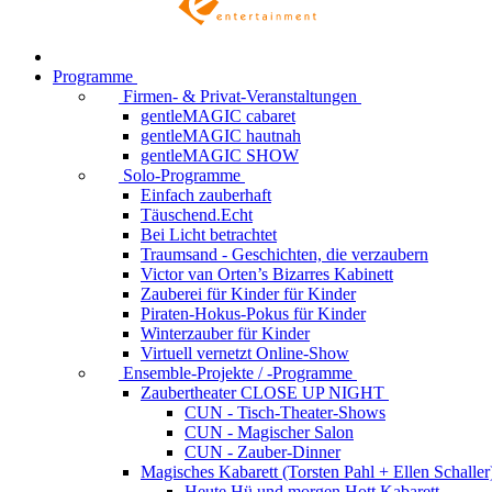
Programme
Firmen- & Privat-Veranstaltungen
gentleMAGIC cabaret
gentleMAGIC hautnah
gentleMAGIC SHOW
Solo-Programme
Einfach zauberhaft
Täuschend.Echt
Bei Licht betrachtet
Traumsand - Geschichten, die verzaubern
Victor van Orten’s Bizarres Kabinett
Zauberei für Kinder
für Kinder
Piraten-Hokus-Pokus
für Kinder
Winterzauber
für Kinder
Virtuell vernetzt
Online-Show
Ensemble-Projekte / -Programme
Zaubertheater CLOSE UP NIGHT
CUN - Tisch-Theater-Shows
CUN - Magischer Salon
CUN - Zauber-Dinner
Magisches Kabarett (Torsten Pahl + Ellen Schaller
Heute Hü und morgen Hott
Kabarett