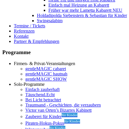
Einfach mal Heizung an
Kabarett
Früher war mehr Lametta
Kabarett NEU
Holdadipolda Siebenstern & Sebastian
für Kinder
Swingsalabim
Termine / Tickets
Referenzen
Kontakt
Partner & Empfehlungen
Programme
Firmen- & Privat-Veranstaltungen
gentleMAGIC cabaret
gentleMAGIC hautnah
gentleMAGIC SHOW
Solo-Programme
Einfach zauberhaft
Täuschend.Echt
Bei Licht betrachtet
Traumsand - Geschichten, die verzaubern
Victor van Orten’s Bizarres Kabinett
für Kinder
Zauberei für Kinder
für Kinder
Piraten-Hokus-Pokus
für Kinder