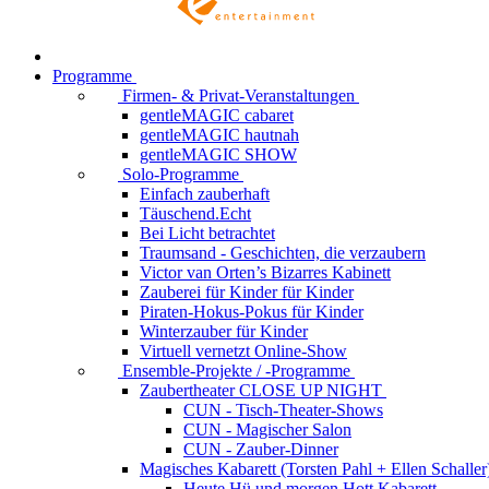
Programme
Firmen- & Privat-Veranstaltungen
gentleMAGIC cabaret
gentleMAGIC hautnah
gentleMAGIC SHOW
Solo-Programme
Einfach zauberhaft
Täuschend.Echt
Bei Licht betrachtet
Traumsand - Geschichten, die verzaubern
Victor van Orten’s Bizarres Kabinett
Zauberei für Kinder
für Kinder
Piraten-Hokus-Pokus
für Kinder
Winterzauber
für Kinder
Virtuell vernetzt
Online-Show
Ensemble-Projekte / -Programme
Zaubertheater CLOSE UP NIGHT
CUN - Tisch-Theater-Shows
CUN - Magischer Salon
CUN - Zauber-Dinner
Magisches Kabarett (Torsten Pahl + Ellen Schaller
Heute Hü und morgen Hott
Kabarett