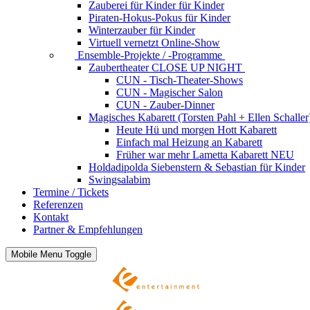
Zauberei für Kinder
für Kinder
Piraten-Hokus-Pokus
für Kinder
Winterzauber
für Kinder
Virtuell vernetzt
Online-Show
Ensemble-Projekte / -Programme
Zaubertheater CLOSE UP NIGHT
CUN - Tisch-Theater-Shows
CUN - Magischer Salon
CUN - Zauber-Dinner
Magisches Kabarett (Torsten Pahl + Ellen Schaller
Heute Hü und morgen Hott
Kabarett
Einfach mal Heizung an
Kabarett
Früher war mehr Lametta
Kabarett NEU
Holdadipolda Siebenstern & Sebastian
für Kinder
Swingsalabim
Termine / Tickets
Referenzen
Kontakt
Partner & Empfehlungen
Mobile Menu Toggle