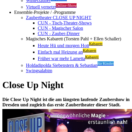
Winterzauber
Online-Show
Virtuell vernetzt
Ensemble-Projekte / -Programme
Zaubertheater CLOSE UP NIGHT
CUN - Tisch-Theater-Shows
CUN - Magischer Salon
CUN - Zauber-Dinner
Magisches Kabarett (Torsten Pahl + Ellen Schaller)
Kabarett
Heute Hü und morgen Hott
Kabarett
Einfach mal Heizung an
Kabarett
Früher war mehr Lametta
für Kinder
Holdadipolda Siebenstern & Sebastian
Swingsalabim
Close Up Night
Die Close Up Night ist die am längsten laufende Zaubershow in
Dresden und zugleich das erste Zaubertheater dieser Stadt.