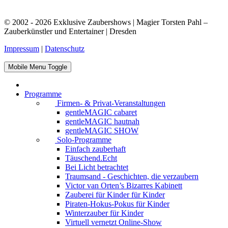
© 2002 - 2026 Exklusive Zaubershows | Magier Torsten Pahl –
Zauberkünstler und Entertainer | Dresden
Impressum
|
Datenschutz
Mobile Menu Toggle
Programme
Firmen- & Privat-Veranstaltungen
gentleMAGIC cabaret
gentleMAGIC hautnah
gentleMAGIC SHOW
Solo-Programme
Einfach zauberhaft
Täuschend.Echt
Bei Licht betrachtet
Traumsand - Geschichten, die verzaubern
Victor van Orten’s Bizarres Kabinett
Zauberei für Kinder
für Kinder
Piraten-Hokus-Pokus
für Kinder
Winterzauber
für Kinder
Virtuell vernetzt
Online-Show