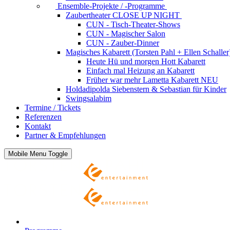
Ensemble-Projekte / -Programme
Zaubertheater CLOSE UP NIGHT
CUN - Tisch-Theater-Shows
CUN - Magischer Salon
CUN - Zauber-Dinner
Magisches Kabarett (Torsten Pahl + Ellen Schaller
Heute Hü und morgen Hott
Kabarett
Einfach mal Heizung an
Kabarett
Früher war mehr Lametta
Kabarett NEU
Holdadipolda Siebenstern & Sebastian
für Kinder
Swingsalabim
Termine / Tickets
Referenzen
Kontakt
Partner & Empfehlungen
Mobile Menu Toggle