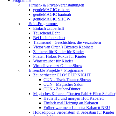
Programme
Firmen- & Privat-Veranstaltungen
gentleMAGIC cabaret
gentleMAGIC hautnah
gentleMAGIC SHOW
Solo-Programme
Einfach zauberhaft
Täuschend.Echt
Bei Licht betrachtet
Traumsand - Geschichten, die verzaubern
Victor van Orten’s Bizarres Kabinett
Zauberei für Kinder
für Kinder
Piraten-Hokus-Pokus
für Kinder
Winterzauber
für Kinder
Virtuell vernetzt
Online-Show
Ensemble-Projekte / -Programme
Zaubertheater CLOSE UP NIGHT
CUN - Tisch-Theater-Shows
CUN - Magischer Salon
CUN - Zauber-Dinner
Magisches Kabarett (Torsten Pahl + Ellen Schaller
Heute Hü und morgen Hott
Kabarett
Einfach mal Heizung an
Kabarett
Früher war mehr Lametta
Kabarett NEU
Holdadipolda Siebenstern & Sebastian
für Kinder