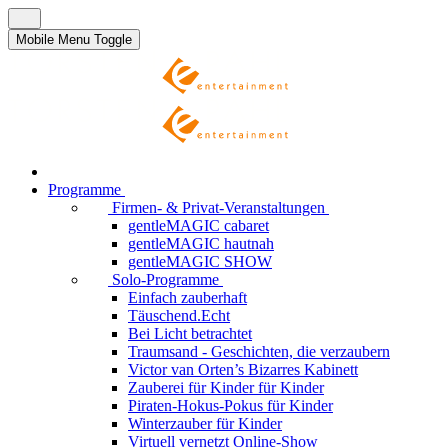
Mobile Menu Toggle
Programme
Firmen- & Privat-Veranstaltungen
gentleMAGIC cabaret
gentleMAGIC hautnah
gentleMAGIC SHOW
Solo-Programme
Einfach zauberhaft
Täuschend.Echt
Bei Licht betrachtet
Traumsand - Geschichten, die verzaubern
Victor van Orten’s Bizarres Kabinett
Zauberei für Kinder
für Kinder
Piraten-Hokus-Pokus
für Kinder
Winterzauber
für Kinder
Virtuell vernetzt
Online-Show