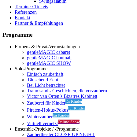
Swingsalabim
Termine / Tickets
Referenzen
Kontakt
Partner & Empfehlungen
Programme
Firmen- & Privat-Veranstaltungen
gentleMAGIC cabaret
gentleMAGIC hautnah
gentleMAGIC SHOW
Solo-Programme
Einfach zauberhaft
Täuschend.Echt
Bei Licht betrachtet
Traumsand - Geschichten, die verzaubern
Victor van Orten’s Bizarres Kabinett
für Kinder
Zauberei für Kinder
für Kinder
Piraten-Hokus-Pokus
für Kinder
Winterzauber
Online-Show
Virtuell vernetzt
Ensemble-Projekte / -Programme
Zaubertheater CLOSE UP NIGHT