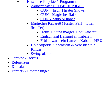
Ensemble-Projekte / -Programme
Zaubertheater CLOSE UP NIGHT
CUN - Tisch-Theater-Shows
CUN - Magischer Salon
CUN - Zauber-Dinner
Magisches Kabarett (Torsten Pahl + Ellen
Schaller)
Heute Hü und morgen Hott
Kabarett
Einfach mal Heizung an
Kabarett
Früher war mehr Lametta
Kabarett NEU
Holdadipolda Siebenstern & Sebastian
für
Kinder
Swingsalabim
Termine / Tickets
Referenzen
Kontakt
Partner & Empfehlungen