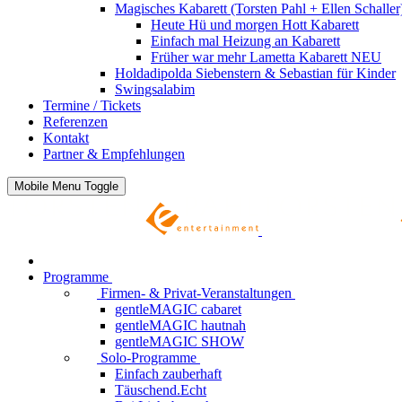
Magisches Kabarett (Torsten Pahl + Ellen Schaller
Heute Hü und morgen Hott
Kabarett
Einfach mal Heizung an
Kabarett
Früher war mehr Lametta
Kabarett NEU
Holdadipolda Siebenstern & Sebastian
für Kinder
Swingsalabim
Termine / Tickets
Referenzen
Kontakt
Partner & Empfehlungen
Mobile Menu Toggle
Programme
Firmen- & Privat-Veranstaltungen
gentleMAGIC cabaret
gentleMAGIC hautnah
gentleMAGIC SHOW
Solo-Programme
Einfach zauberhaft
Täuschend.Echt