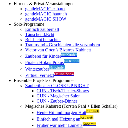
Firmen- & Privat-Veranstaltungen
gentleMAGIC cabaret
gentleMAGIC hautnah
gentleMAGIC SHOW
Solo-Programme
Einfach zauberhaft
Täuschend.Echt
Bei Licht betrachtet
Traumsand - Geschichten, die verzaubern
Victor van Orten’s Bizarres Kabinett
für Kinder
Zauberei für Kinder
für Kinder
Piraten-Hokus-Pokus
für Kinder
Winterzauber
Online-Show
Virtuell vernetzt
Ensemble-Projekte / -Programme
Zaubertheater CLOSE UP NIGHT
CUN - Tisch-Theater-Shows
CUN - Magischer Salon
CUN - Zauber-Dinner
Magisches Kabarett (Torsten Pahl + Ellen Schaller)
Kabarett
Heute Hü und morgen Hott
Kabarett
Einfach mal Heizung an
Kabarett
Früher war mehr Lametta