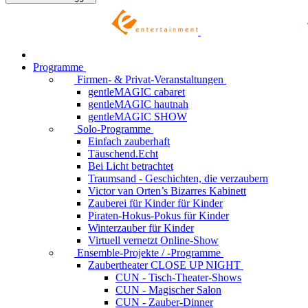
Programme
Firmen- & Privat-Veranstaltungen
gentleMAGIC cabaret
gentleMAGIC hautnah
gentleMAGIC SHOW
Solo-Programme
Einfach zauberhaft
Täuschend.Echt
Bei Licht betrachtet
Traumsand - Geschichten, die verzaubern
Victor van Orten’s Bizarres Kabinett
Zauberei für Kinder
für Kinder
Piraten-Hokus-Pokus
für Kinder
Winterzauber
für Kinder
Virtuell vernetzt
Online-Show
Ensemble-Projekte / -Programme
Zaubertheater CLOSE UP NIGHT
CUN - Tisch-Theater-Shows
CUN - Magischer Salon
CUN - Zauber-Dinner